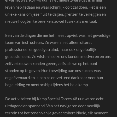
ervaring was. KSF 48 uur is het meest zware dat ik in mijn
leven heb gedaan en waarschijnlijk ooit zal doen. Het is een
unieke kans om jezelf uit te dagen, grenzen te verleggen en
nieuwe hoogten te bereiken, zowel fysiek als mentaal.
Een van de dingen die me het meest opviel, was het geweldige
team van instructeurs. Ze waren niet alleen uiterst
professioneel en goed getraind, maar ook ongelooflijk
gepassioneerd. Ze wisten hoe ze ons konden motiveren en ons
zelfvertrouwen konden geven, zelfs als we op het punt
stonden op te geven. Hun toewijding aan ons succes was
ongeëvenaard en ik ben ze ontzettend dankbaar voor hun
begeleiding en mentorship tijdens het hele kamp.
De activiteiten bij Kamp Special Forces 48 uur waren echt
uitdagend en spannend. Van het navigeren door moeilijk
terrein tot het tonen van je gevechtsbereidheid, elk moment