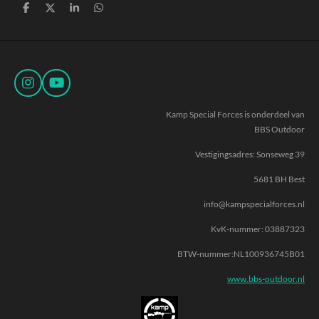
D
D
S
D
e
e
h
e
l
e
a
l
e
l
r
e
n
e
n
I
Y
n
o
s
u
Kamp Special Forces is onderdeel van
t
T
BBS Outdoor
a
u
g
b
Vestigingsadres: Sonseweg 39
r
e
a
5681 BH Best
m
info@kampspecialforces.nl
KvK-nummer:
03887323
BTW-nummer:NL100936745B01
www.bbs-outdoor.nl