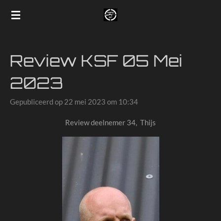
Ga
direct
naar
de
Review KSF 05 Mei
hoofdinhoud
2023
Gepubliceerd op 22 mei 2023 om 10:34
Review deelnemer 34, Thijs