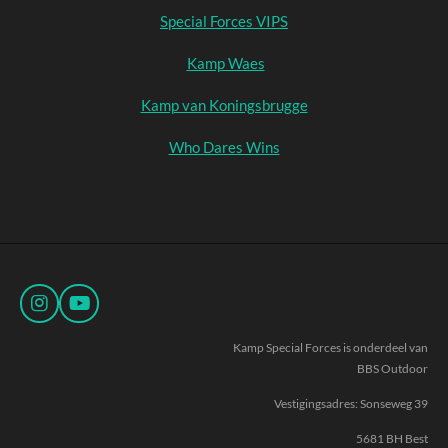
Special Forces VIPS
Kamp Waes
Kamp van Koningsbrugge
Who Dares Wins
I
Y
n
o
s
u
Kamp Special Forces is onderdeel van
t
T
BBS Outdoor
a
u
g
b
Vestigingsadres: Sonseweg 39
r
e
a
5681 BH Best