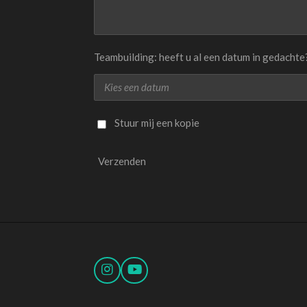
Teambuilding: heeft u al een datum in gedachte
Stuur mij een kopie
Verzenden
I
Y
n
o
s
u